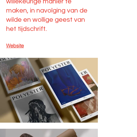
willekeurige manier te
maken, in navolging van de
wilde en wollige geest van
het tijdschrift.
Website